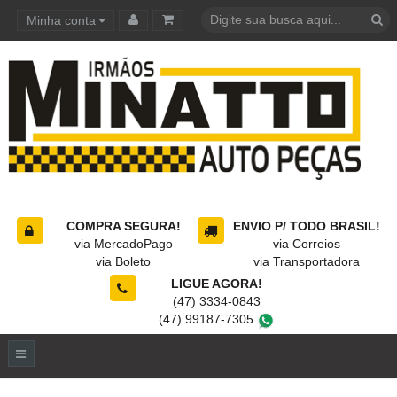
Minha conta
Carrinho de compras
COMPRA SEGURA!
ENVIO P/ TODO BRASIL!
via MercadoPago
via Correios
via Boleto
via Transportadora
LIGUE AGORA!
(47) 3334-0843
(47) 99187-7305