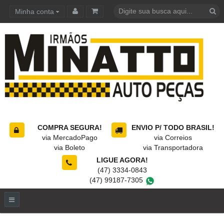
Minha conta
Carrinho de compras
COMPRA SEGURA!
ENVIO P/ TODO BRASIL!
via MercadoPago
via Correios
via Boleto
via Transportadora
LIGUE AGORA!
(47) 3334-0843
(47) 99187-7305