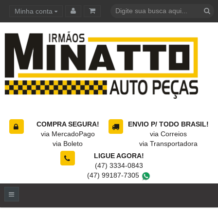
Minha conta
Carrinho de compras
COMPRA SEGURA!
ENVIO P/ TODO BRASIL!
via MercadoPago
via Correios
via Boleto
via Transportadora
LIGUE AGORA!
(47) 3334-0843
(47) 99187-7305