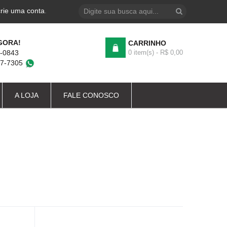
crie uma conta
.
GORA!
CARRINHO
4-0843
0 item(s) - R$ 0,00
87-7305
A LOJA
FALE CONOSCO