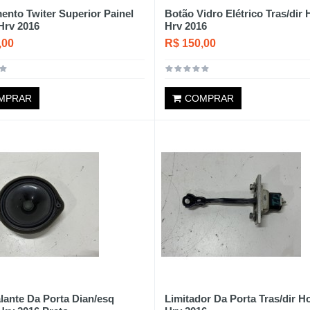
nto Twiter Superior Painel
Botão Vidro Elétrico Tras/dir
Hrv 2016
Hrv 2016
,00
R$ 150,00
MPRAR
COMPRAR
lante Da Porta Dian/esq
Limitador Da Porta Tras/dir 