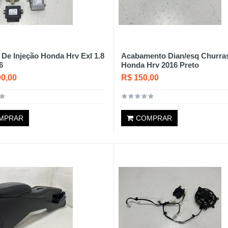
De Injeção Honda Hrv Exl 1.8
Acabamento Dian/esq Churra
6
Honda Hrv 2016 Preto
00,00
R$ 150,00
MPRAR
COMPRAR