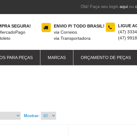
Olá! Faça seu login
aqui
ou
LIGUE A
PRA SEGURA!
ENVIO P/ TODO BRASIL!
(47) 333
 MercadoPago
via Correios
(47) 991
Boleto
via Transportadora
OS PARA PEÇAS
MARCAS
ORÇAMENTO DE PEÇAS
Mostrar: