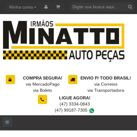
Minha conta
Carrinho de compras
COMPRA SEGURA!
ENVIO P/ TODO BRASIL!
via MercadoPago
via Correios
via Boleto
via Transportadora
LIGUE AGORA!
(47) 3334-0843
(47) 99187-7305