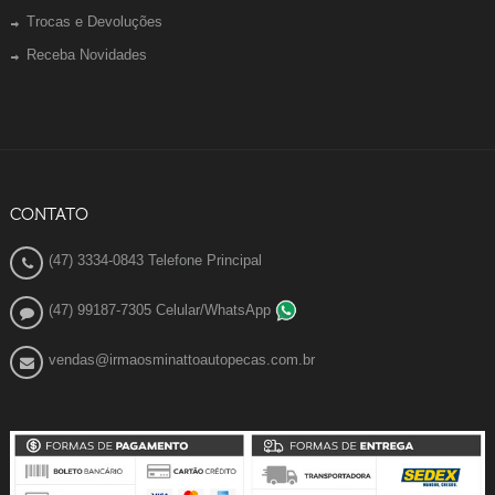
Trocas e Devoluções
Receba Novidades
CONTATO
(47) 3334-0843 Telefone Principal
(47) 99187-7305 Celular/WhatsApp
vendas@irmaosminattoautopecas.com.br