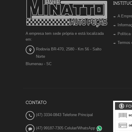
INSTITU
A Empr
Informa
A empresa tem sede própria e está localizada
Política
em:
Termos 
Rodovia BR-470, 2580 - Km 56 - Salto
Norte
Blumenau - SC
CONTATO
(47) 3334-0843 Telefone Principal
(47) 99187-7305 Celular/WhatsApp