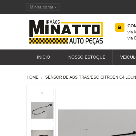
Minha conta
Carrinho de compras
COM
via
via 
INÍCIO
NOSSO ESTOQUE
VEÍCUL
HOME
SENSOR DE ABS TRAS/ESQ CITROEN C4 LOUN