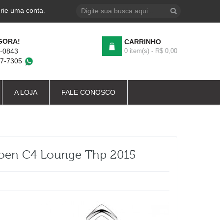
crie uma conta
.
GORA!
CARRINHO
4-0843
0 item(s) - R$ 0,00
87-7305
A LOJA
FALE CONOSCO
troen C4 Lounge Thp 2015