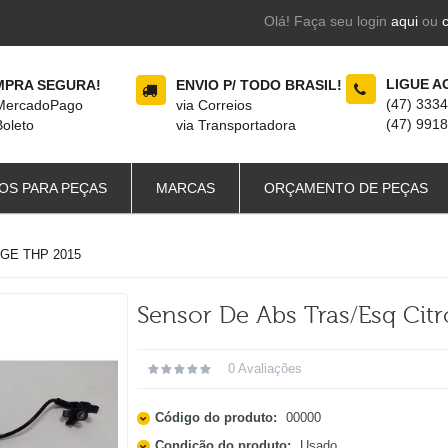
Olá! Faça seu login
aqui
ou
LIGUE A
PRA SEGURA!
ENVIO P/ TODO BRASIL!
(47) 333
 MercadoPago
via Correios
(47) 991
Boleto
via Transportadora
OS PARA PEÇAS
MARCAS
ORÇAMENTO DE PEÇAS
GE THP 2015
Sensor De Abs Tras/esq Ci
0 Avaliações
Código do produto:
00000
Condição do produto:
Usado