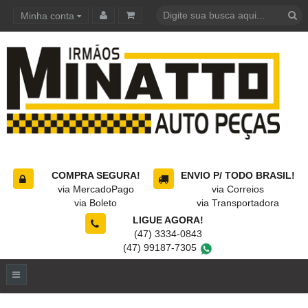
Minha conta
Carrinho de compras
COMPRA SEGURA!
ENVIO P/ TODO BRASIL!
via MercadoPago
via Correios
via Boleto
via Transportadora
LIGUE AGORA!
(47) 3334-0843
(47) 99187-7305