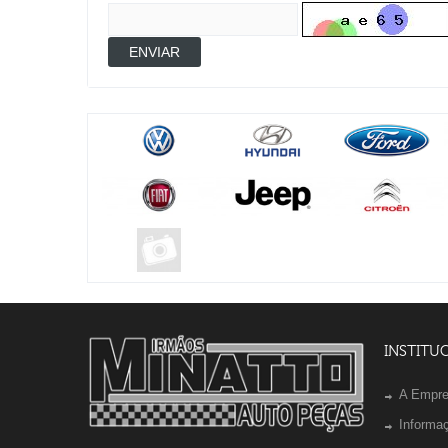
ENVIAR
INSTITU
A Empr
Informa