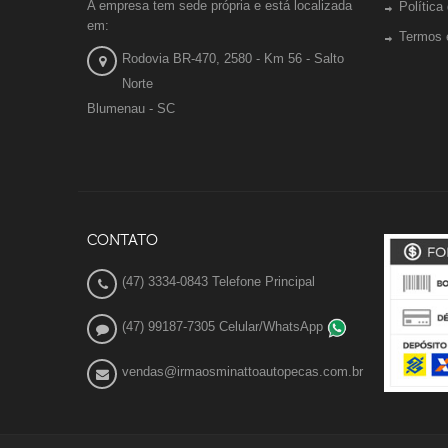
A empresa tem sede própria e está localizada
Política
em:
Termos 
Rodovia BR-470, 2580 - Km 56 - Salto
Norte
Blumenau - SC
CONTATO
(47) 3334-0843 Telefone Principal
(47) 99187-7305 Celular/WhatsApp
vendas@irmaosminattoautopecas.com.br