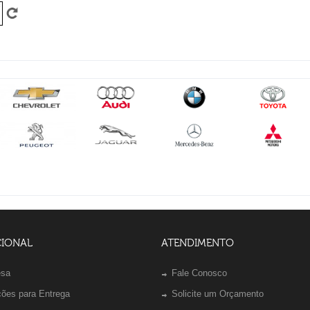
CIONAL
ATENDIMENTO
esa
Fale Conosco
ções para Entrega
Solicite um Orçamento