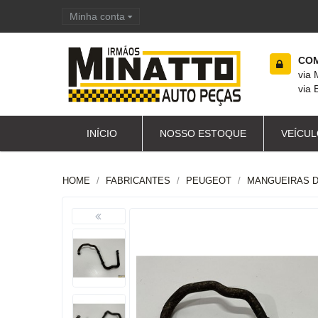
Minha conta
Carrinho de compras
COM
via
via 
INÍCIO
NOSSO ESTOQUE
VEÍCUL
HOME
FABRICANTES
PEUGEOT
MANGUEIRAS D'