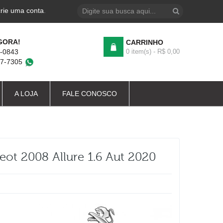
crie uma conta
.
GORA!
CARRINHO
4-0843
0 item(s) - R$ 0,00
87-7305
A LOJA
FALE CONOSCO
ot 2008 Allure 1.6 Aut 2020