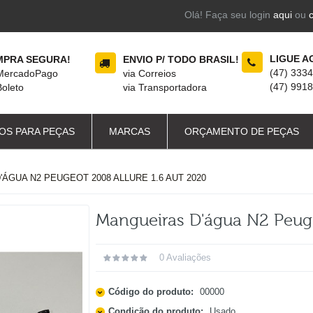
Olá! Faça seu login
aqui
ou
LIGUE A
PRA SEGURA!
ENVIO P/ TODO BRASIL!
(47) 333
 MercadoPago
via Correios
(47) 991
Boleto
via Transportadora
OS PARA PEÇAS
MARCAS
ORÇAMENTO DE PEÇAS
ÁGUA N2 PEUGEOT 2008 ALLURE 1.6 AUT 2020
Mangueiras D'água N2 Peuge
0 Avaliações
Código do produto:
00000
Condição do produto:
Usado