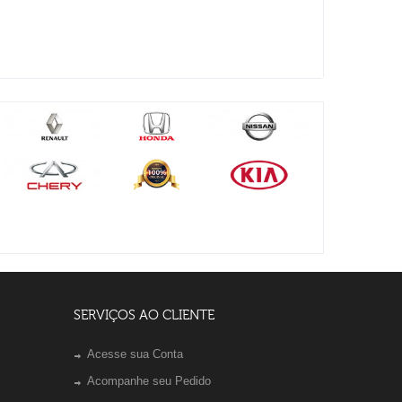
SERVIÇOS AO CLIENTE
Acesse sua Conta
Acompanhe seu Pedido