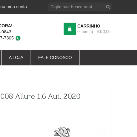
crie uma conta
.
GORA!
CARRINHO
4-0843
0 item(s) - R$ 0,00
87-7305
A LOJA
FALE CONOSCO
08 Allure 1.6 Aut. 2020