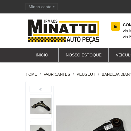
Minha conta
Carrinho de compras
COM
via
via 
INÍCIO
NOSSO ESTOQUE
VEÍCUL
HOME
FABRICANTES
PEUGEOT
BANDEJA DIAN/