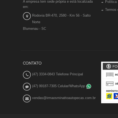
A empresa tem sede própria e está localizada
Política
em:
Termos 
Rodovia BR-470, 2580 - Km 56 - Salto
Norte
Blumenau - SC
CONTATO
(47) 3334-0843 Telefone Principal
(47) 99187-7305 Celular/WhatsApp
vendas@irmaosminattoautopecas.com.br