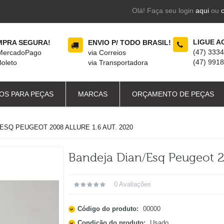
Olá! Faça seu login
aqui
ou
LIGUE A
PRA SEGURA!
ENVIO P/ TODO BRASIL!
(47) 333
 MercadoPago
via Correios
(47) 991
Boleto
via Transportadora
OS PARA PEÇAS
MARCAS
ORÇAMENTO DE PEÇAS
ESQ PEUGEOT 2008 ALLURE 1.6 AUT. 2020
Bandeja Dian/esq Peugeot 20
0 Avaliações
Código do produto:
00000
Condição do produto:
Usado