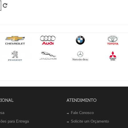
CIONAL
ATENDIMENTO
esa
Fale Conosco
ções para Entrega
Solicite um Orçamento