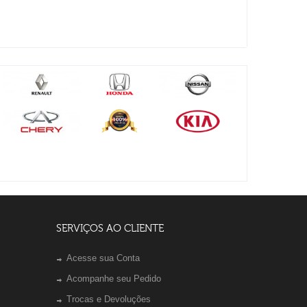
SERVIÇOS AO CLIENTE
Acesse sua Conta
Acompanhe seu Pedido
Trocas e Devoluções