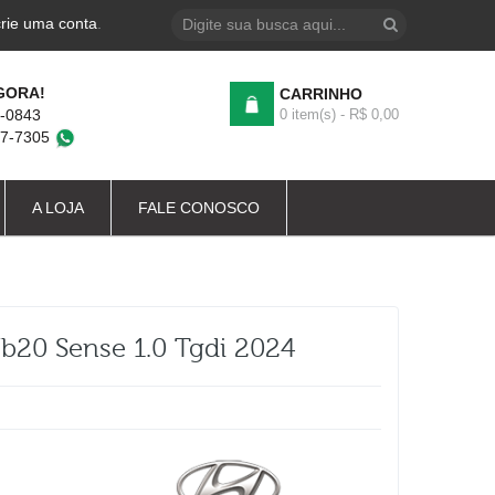
crie uma conta
.
GORA!
CARRINHO
4-0843
0 item(s) - R$ 0,00
87-7305
A LOJA
FALE CONOSCO
b20 Sense 1.0 Tgdi 2024