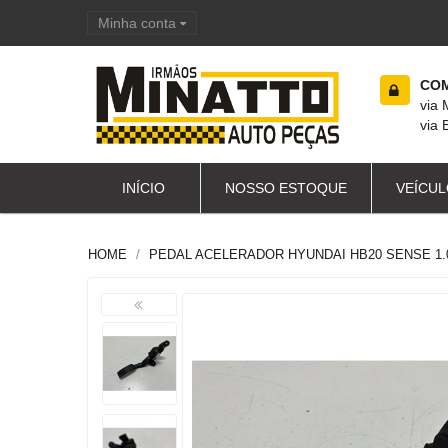
Minha conta
Carrinho de compras
COM
via
via 
INÍCIO
NOSSO ESTOQUE
VEÍCUL
HOME
PEDAL ACELERADOR HYUNDAI HB20 SENSE 1.0