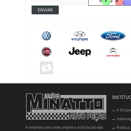
ENVIAR
INSTITU
A Empr
Informa
A empresa tem sede própria e está localizada
Política