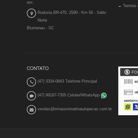
em:
Termos 
Rodovia BR-470, 2580 - Km 56 - Salto
Norte
Blumenau - SC
CONTATO
(47) 3334-0843 Telefone Principal
(47) 99187-7305 Celular/WhatsApp
vendas@irmaosminattoautopecas.com.br