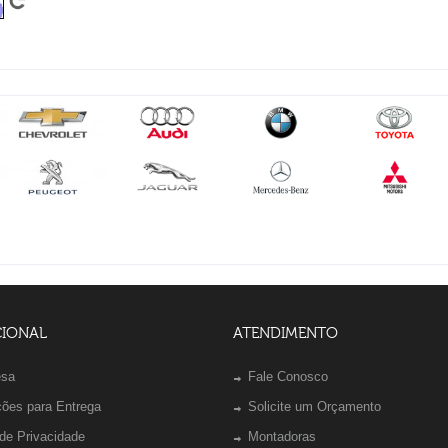
CIONAL
ATENDIMENTO
esa
Fale Conosco
ções para Entrega
Solicite um Orçamento
 de Privacidade
Montadoras