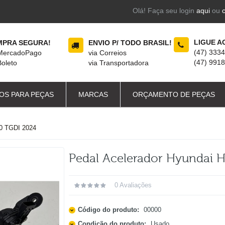
Olá! Faça seu login
aqui
ou
LIGUE A
PRA SEGURA!
ENVIO P/ TODO BRASIL!
(47) 333
 MercadoPago
via Correios
(47) 991
Boleto
via Transportadora
OS PARA PEÇAS
MARCAS
ORÇAMENTO DE PEÇAS
 TGDI 2024
Pedal Acelerador Hyundai H
0 Avaliações
Código do produto:
00000
Condição do produto:
Usado