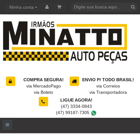
Minha conta
Carrinho de compras
COMPRA SEGURA!
ENVIO P/ TODO BRASIL!
via MercadoPago
via Correios
via Boleto
via Transportadora
LIGUE AGORA!
(47) 3334-0843
(47) 99187-7305