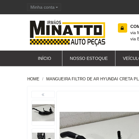
Minha conta
Carrinho de compras
COM
via
via 
INÍCIO
NOSSO ESTOQUE
VEÍCUL
HOME
MANGUEIRA FILTRO DE AR HYUNDAI CRETA PLA