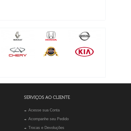
SERVIÇOS AO CLIENTE
Acesse sua Conta
Acompanhe seu Pedido
Trocas e Devoluções