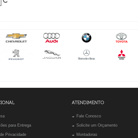
CIONAL
ATENDIMENTO
esa
Fale Conosco
ções para Entrega
Solicite um Orçamento
 de Privacidade
Montadoras