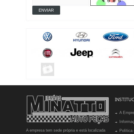
ENVIAR
INSTITU
A Empr
Informa
A empresa tem sede própria e está localizada
Política