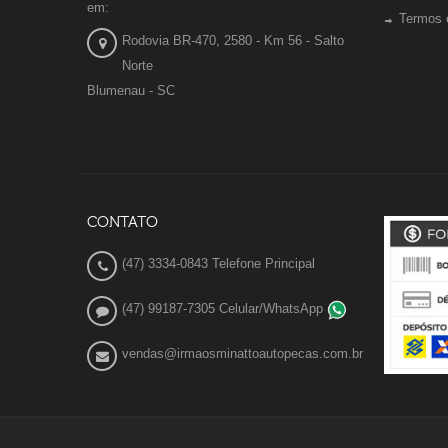
em:
Termos 
Rodovia BR-470, 2580 - Km 56 - Salto
Norte
Blumenau - SC
CONTATO
(47) 3334-0843 Telefone Principal
(47) 99187-7305 Celular/WhatsApp
vendas@irmaosminattoautopecas.com.br