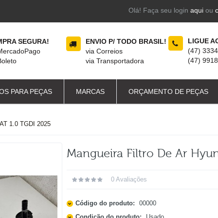
Olá! Faça seu login
aqui
ou
LIGUE A
PRA SEGURA!
ENVIO P/ TODO BRASIL!
(47) 333
 MercadoPago
via Correios
(47) 991
Boleto
via Transportadora
OS PARA PEÇAS
MARCAS
ORÇAMENTO DE PEÇAS
T 1.0 TGDI 2025
Mangueira Filtro De Ar Hyun
0 Avaliações
Código do produto:
00000
Condição do produto:
Usado