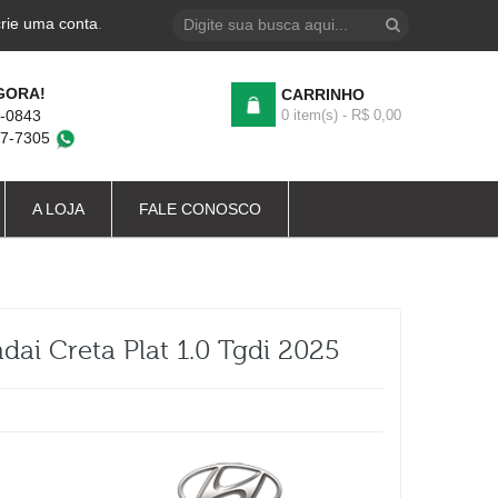
crie uma conta
.
GORA!
CARRINHO
4-0843
0 item(s) - R$ 0,00
87-7305
A LOJA
FALE CONOSCO
dai Creta Plat 1.0 Tgdi 2025