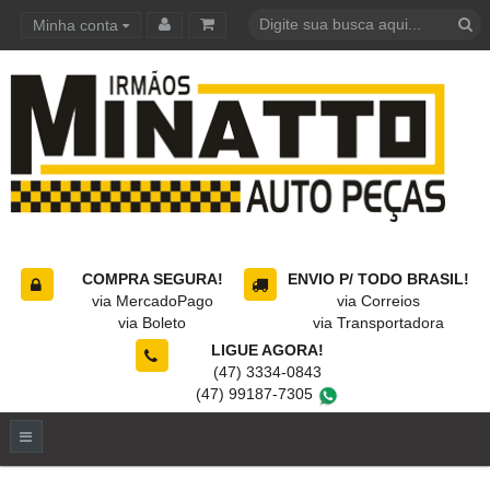
Minha conta
Carrinho de compras
COMPRA SEGURA!
ENVIO P/ TODO BRASIL!
via MercadoPago
via Correios
via Boleto
via Transportadora
LIGUE AGORA!
(47) 3334-0843
(47) 99187-7305