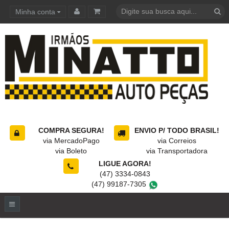
Minha conta
Carrinho de compras
COMPRA SEGURA!
ENVIO P/ TODO BRASIL!
via MercadoPago
via Correios
via Boleto
via Transportadora
LIGUE AGORA!
(47) 3334-0843
(47) 99187-7305