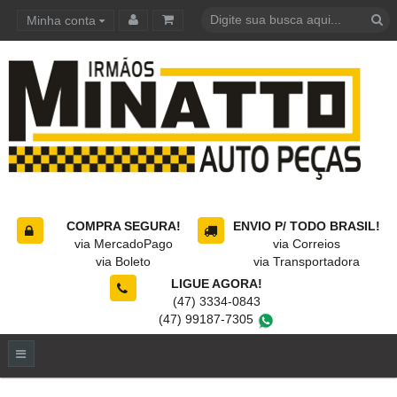
Minha conta
Carrinho de compras
COMPRA SEGURA!
ENVIO P/ TODO BRASIL!
via MercadoPago
via Correios
via Boleto
via Transportadora
LIGUE AGORA!
(47) 3334-0843
(47) 99187-7305