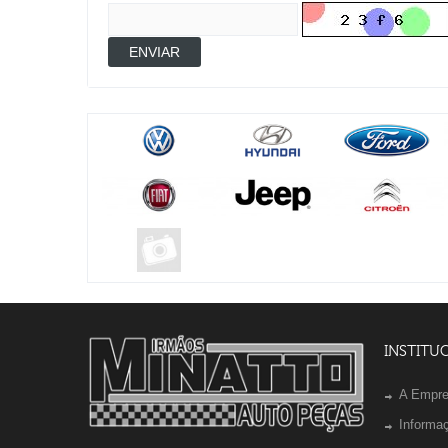
ENVIAR
INSTITU
A Empr
Informa