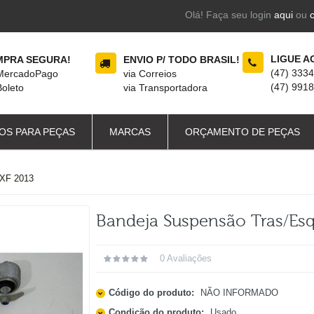
Olá! Faça seu login
aqui
ou
LIGUE A
PRA SEGURA!
ENVIO P/ TODO BRASIL!
(47) 333
 MercadoPago
via Correios
(47) 991
Boleto
via Transportadora
OS PARA PEÇAS
MARCAS
ORÇAMENTO DE PEÇAS
XF 2013
Bandeja Suspensão Tras/esq
0 Avaliações
Código do produto:
NÃO INFORMADO
Condição do produto:
Usado