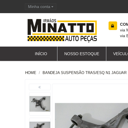
Minha conta
Carrinho de compras
COM
via
via 
INÍCIO
NOSSO ESTOQUE
VEÍCUL
HOME
BANDEJA SUSPENSÃO TRAS/ESQ N1 JAGUAR 