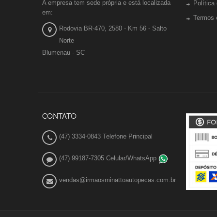
A empresa tem sede própria e está localizada
Política
em:
Termos 
Rodovia BR-470, 2580 - Km 56 - Salto
Norte
Blumenau - SC
CONTATO
(47) 3334-0843 Telefone Principal
(47) 99187-7305 Celular/WhatsApp
vendas@irmaosminattoautopecas.com.br