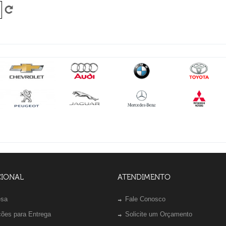
CIONAL
ATENDIMENTO
esa
Fale Conosco
ções para Entrega
Solicite um Orçamento