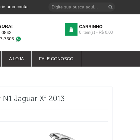
crie uma conta
.
GORA!
CARRINHO
4-0843
0 item(s) - R$ 0,00
87-7305
A LOJA
FALE CONOSCO
 N1 Jaguar Xf 2013