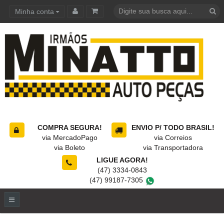
Minha conta
Carrinho de compras
COMPRA SEGURA!
ENVIO P/ TODO BRASIL!
via MercadoPago
via Correios
via Boleto
via Transportadora
LIGUE AGORA!
(47) 3334-0843
(47) 99187-7305