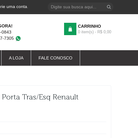
crie uma conta
.
GORA!
CARRINHO
4-0843
0 item(s) - R$ 0,00
87-7305
A LOJA
FALE CONOSCO
Porta Tras/esq Renault