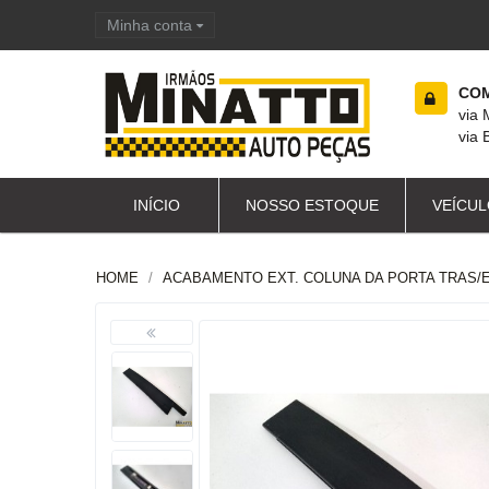
Minha conta
Carrinho de compras
COM
via
via 
INÍCIO
NOSSO ESTOQUE
VEÍCUL
HOME
ACABAMENTO EXT. COLUNA DA PORTA TRAS/