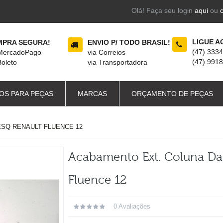
Olá! Faça seu login
aqui
ou
LIGUE A
PRA SEGURA!
ENVIO P/ TODO BRASIL!
(47) 333
 MercadoPago
via Correios
(47) 991
Boleto
via Transportadora
OS PARA PEÇAS
MARCAS
ORÇAMENTO DE PEÇAS
ESQ RENAULT FLUENCE 12
Acabamento Ext. Coluna Da 
Fluence 12
0 Avaliações