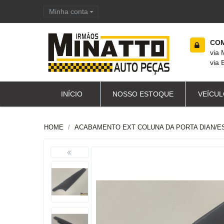
Minha conta
Carrinho de compras
COM
via
via 
INÍCIO
NOSSO ESTOQUE
VEÍCUL
HOME
ACABAMENTO EXT COLUNA DA PORTA DIAN/E