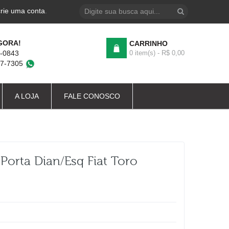
crie uma conta
.
GORA!
CARRINHO
4-0843
0 item(s) - R$ 0,00
87-7305
A LOJA
FALE CONOSCO
orta Dian/esq Fiat Toro