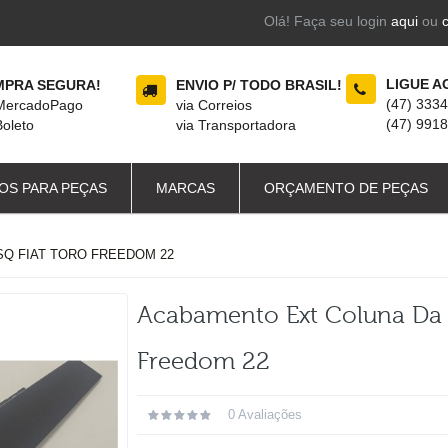
Olá! Faça seu login
aqui
ou
LIGUE A
PRA SEGURA!
ENVIO P/ TODO BRASIL!
(47) 333
 MercadoPago
via Correios
(47) 991
Boleto
via Transportadora
OS PARA PEÇAS
MARCAS
ORÇAMENTO DE PEÇAS
SQ FIAT TORO FREEDOM 22
Acabamento Ext Coluna Da P
Freedom 22
0 Avaliações