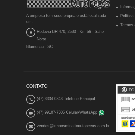
Informa
A empresa tem sede própria e está localizada
Política
em:
Termos 
Rodovia BR-470, 2580 - Km 56 - Salto
Norte
Blumenau - SC
CONTATO
(47) 3334-0843 Telefone Principal
(47) 99187-7305 Celular/WhatsApp
vendas@irmaosminattoautopecas.com.br