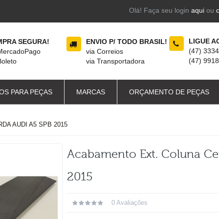
Olá! Faça seu login
aqui
ou
LIGUE A
PRA SEGURA!
ENVIO P/ TODO BRASIL!
(47) 333
 MercadoPago
via Correios
(47) 991
Boleto
via Transportadora
OS PARA PEÇAS
MARCAS
ORÇAMENTO DE PEÇAS
A AUDI A5 SPB 2015
Acabamento Ext. Coluna Cen
2015
0 Avaliações