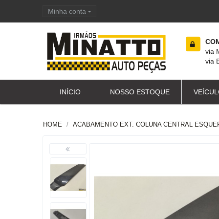
Minha conta
Carrinho de compras
COM
via
via 
INÍCIO
NOSSO ESTOQUE
VEÍCUL
HOME
ACABAMENTO EXT. COLUNA CENTRAL ESQUERD