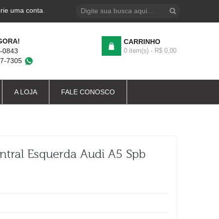
crie uma conta
.
GORA!
CARRINHO
4-0843
0 item(s) - R$ 0,00
87-7305
A LOJA
FALE CONOSCO
tral Esquerda Audi A5 Spb