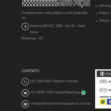
Informa
A empresa tem sede própria e está localizada
Política
em:
Termos 
Rodovia BR-470, 2580 - Km 56 - Salto
Norte
Blumenau - SC
CONTATO
(47) 3334-0843 Telefone Principal
(47) 99187-7305 Celular/WhatsApp
vendas@irmaosminattoautopecas.com.br