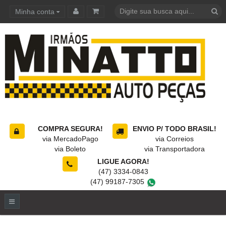
Minha conta
Carrinho de compras
COMPRA SEGURA!
ENVIO P/ TODO BRASIL!
via MercadoPago
via Correios
via Boleto
via Transportadora
LIGUE AGORA!
(47) 3334-0843
(47) 99187-7305