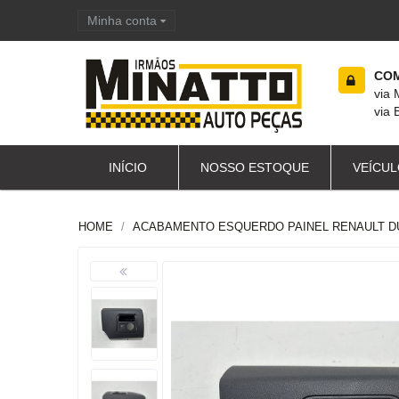
Minha conta
Carrinho de compras
COM
via
via 
INÍCIO
NOSSO ESTOQUE
VEÍCUL
HOME
ACABAMENTO ESQUERDO PAINEL RENAULT DU