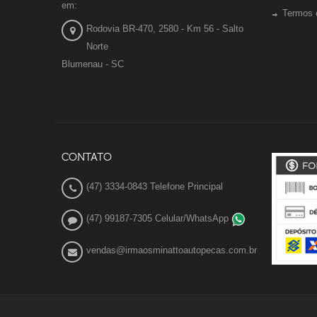
em:
Termos 
Rodovia BR-470, 2580 - Km 56 - Salto
Norte
Blumenau - SC
CONTATO
(47) 3334-0843 Telefone Principal
(47) 99187-7305 Celular/WhatsApp
vendas@irmaosminattoautopecas.com.br