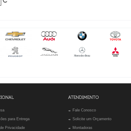
CIONAL
ATENDIMENTO
esa
Fale Conosco
ções para Entrega
Solicite um Orçamento
 de Privacidade
Montadoras