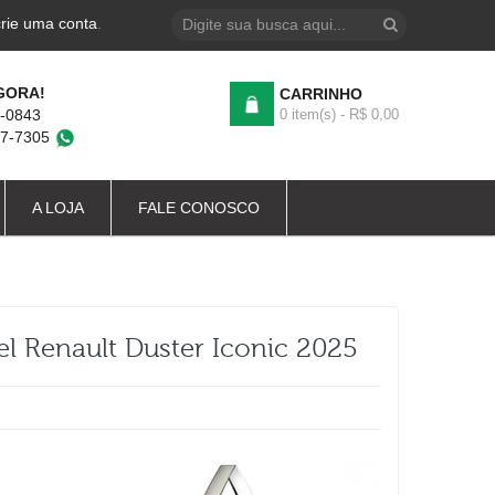
crie uma conta
.
GORA!
CARRINHO
4-0843
0 item(s) - R$ 0,00
87-7305
A LOJA
FALE CONOSCO
l Renault Duster Iconic 2025