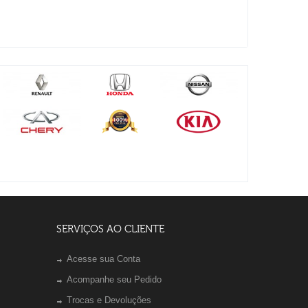
SERVIÇOS AO CLIENTE
Acesse sua Conta
Acompanhe seu Pedido
Trocas e Devoluções