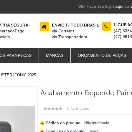
Olá! Faça seu login
aqui
ou
LIGUE A
PRA SEGURA!
ENVIO P/ TODO BRASIL!
(47) 333
 MercadoPago
via Correios
(47) 991
Boleto
via Transportadora
OS PARA PEÇAS
MARCAS
ORÇAMENTO DE PEÇAS
STER ICONIC 2025
Acabamento Esquerdo Paine
0 Avaliações
Código do produto:
Não informado
Condição do produto:
Usado