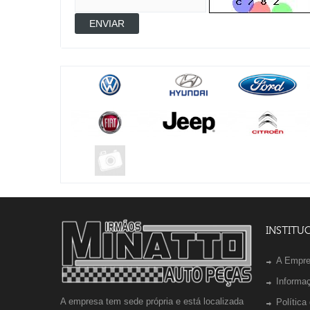
ENVIAR
INSTITU
A Empr
Informa
A empresa tem sede própria e está localizada
Política