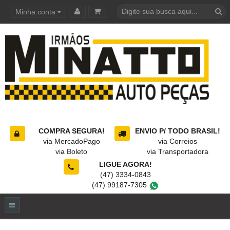
Minha conta
Carrinho de compras
COMPRA SEGURA!
ENVIO P/ TODO BRASIL!
via MercadoPago
via Correios
via Boleto
via Transportadora
LIGUE AGORA!
(47) 3334-0843
(47) 99187-7305