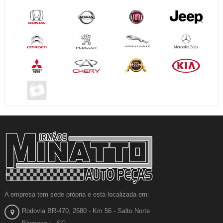
A empresa tem sede própria e está localizada em:
Rodovia BR-470, 2580 - Km 56 - Salto Norte