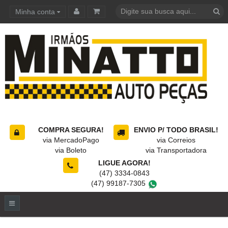
Minha conta
Carrinho de compras
COMPRA SEGURA!
ENVIO P/ TODO BRASIL!
via MercadoPago
via Correios
via Boleto
via Transportadora
LIGUE AGORA!
(47) 3334-0843
(47) 99187-7305