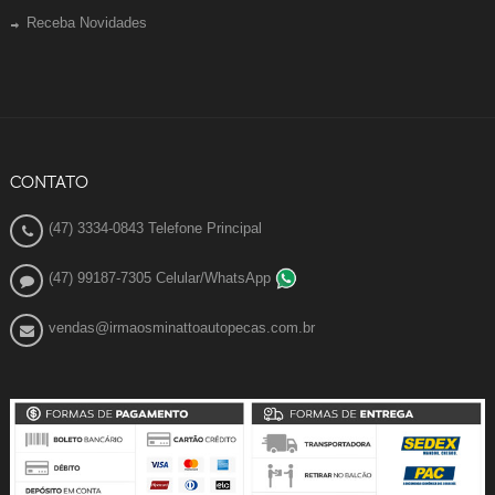
Receba Novidades
CONTATO
(47) 3334-0843 Telefone Principal
(47) 99187-7305 Celular/WhatsApp
vendas@irmaosminattoautopecas.com.br