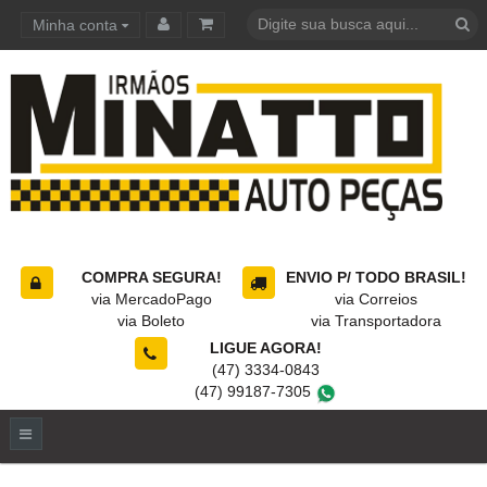
Minha conta
Carrinho de compras
COMPRA SEGURA!
ENVIO P/ TODO BRASIL!
via MercadoPago
via Correios
via Boleto
via Transportadora
LIGUE AGORA!
(47) 3334-0843
(47) 99187-7305