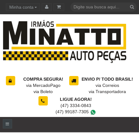
Minha conta
Carrinho de compras
COMPRA SEGURA!
ENVIO P/ TODO BRASIL!
via MercadoPago
via Correios
via Boleto
via Transportadora
LIGUE AGORA!
(47) 3334-0843
(47) 99187-7305