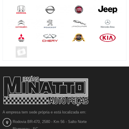
A empresa tem sede própria e está localizada em:
Rodovia BR-470, 2580 - Km 56 - Salto Norte
Blumenau - SC