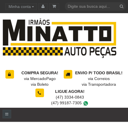
Minha conta
Carrinho de compras
COMPRA SEGURA!
ENVIO P/ TODO BRASIL!
via MercadoPago
via Correios
via Boleto
via Transportadora
LIGUE AGORA!
(47) 3334-0843
(47) 99187-7305