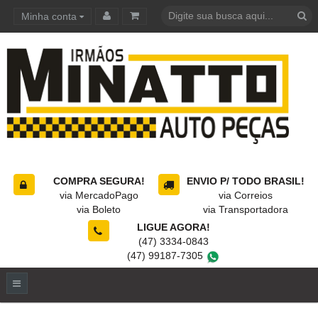
Minha conta
Carrinho de compras
COMPRA SEGURA!
ENVIO P/ TODO BRASIL!
via MercadoPago
via Correios
via Boleto
via Transportadora
LIGUE AGORA!
(47) 3334-0843
(47) 99187-7305