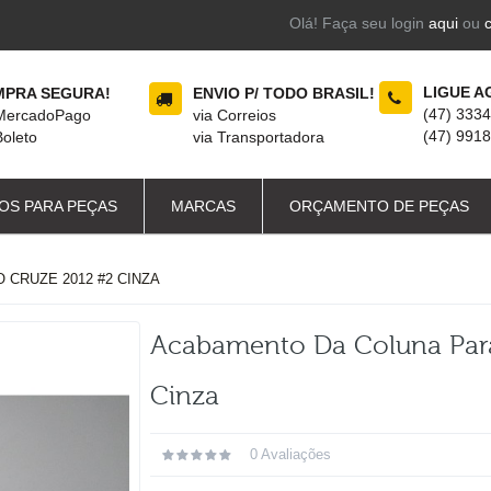
Olá! Faça seu login
aqui
ou
LIGUE A
PRA SEGURA!
ENVIO P/ TODO BRASIL!
(47) 333
 MercadoPago
via Correios
(47) 991
Boleto
via Transportadora
OS PARA PEÇAS
MARCAS
ORÇAMENTO DE PEÇAS
 CRUZE 2012 #2 CINZA
Acabamento Da Coluna Para
Cinza
0 Avaliações