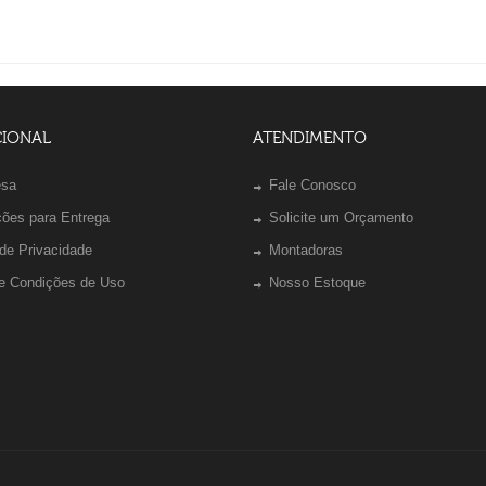
CIONAL
ATENDIMENTO
esa
Fale Conosco
ções para Entrega
Solicite um Orçamento
 de Privacidade
Montadoras
e Condições de Uso
Nosso Estoque