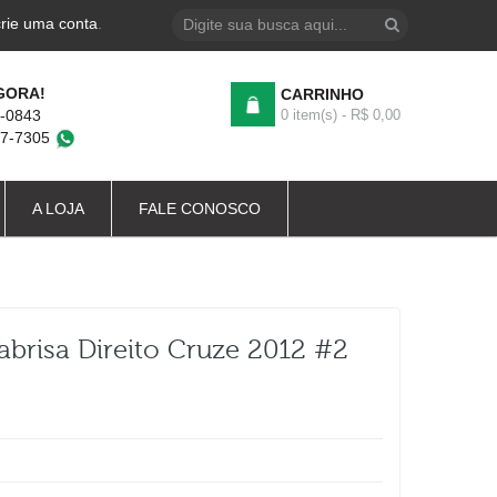
crie uma conta
.
GORA!
CARRINHO
4-0843
0 item(s) - R$ 0,00
87-7305
A LOJA
FALE CONOSCO
brisa Direito Cruze 2012 #2