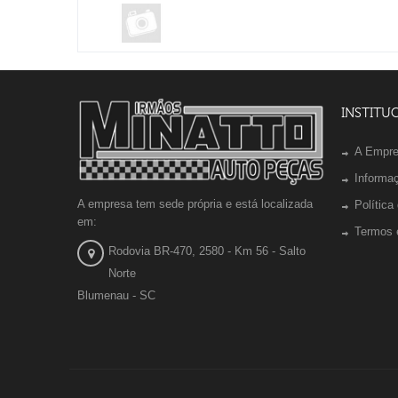
INSTITU
A Empr
Informa
A empresa tem sede própria e está localizada
Política
em:
Termos 
Rodovia BR-470, 2580 - Km 56 - Salto
Norte
Blumenau - SC