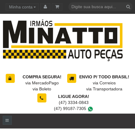
Minha conta
Carrinho de compras
COMPRA SEGURA!
ENVIO P/ TODO BRASIL!
via MercadoPago
via Correios
via Boleto
via Transportadora
LIGUE AGORA!
(47) 3334-0843
(47) 99187-7305