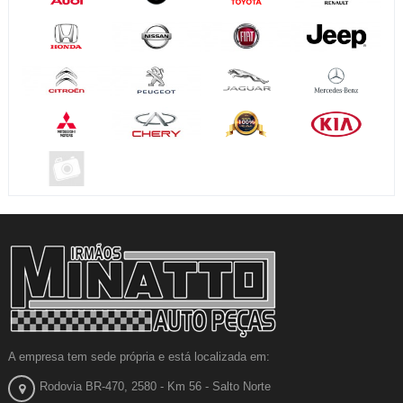
A empresa tem sede própria e está localizada em:
Rodovia BR-470, 2580 - Km 56 - Salto Norte