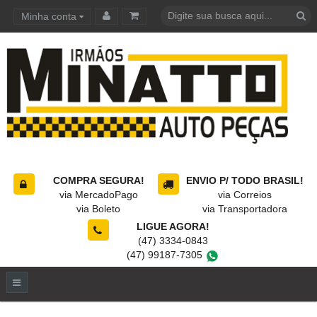
Minha conta
Carrinho de compras
COMPRA SEGURA!
ENVIO P/ TODO BRASIL!
via MercadoPago
via Correios
via Boleto
via Transportadora
LIGUE AGORA!
(47) 3334-0843
(47) 99187-7305