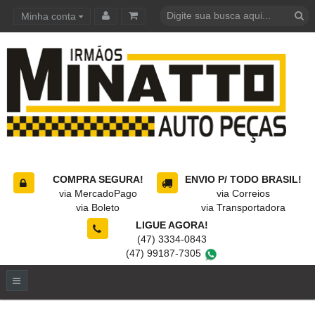
Minha conta
Carrinho de compras
COMPRA SEGURA!
ENVIO P/ TODO BRASIL!
via MercadoPago
via Correios
via Boleto
via Transportadora
LIGUE AGORA!
(47) 3334-0843
(47) 99187-7305