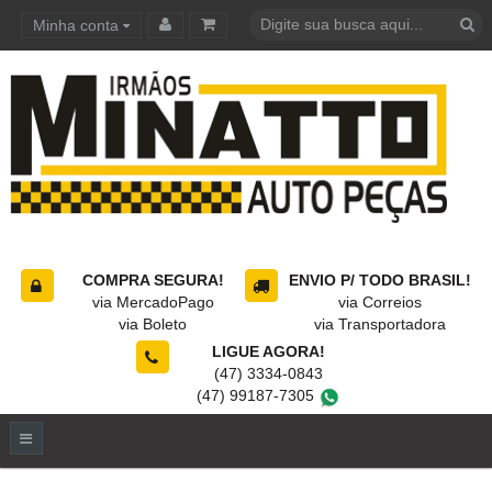
Minha conta
Carrinho de compras
COMPRA SEGURA!
ENVIO P/ TODO BRASIL!
via MercadoPago
via Correios
via Boleto
via Transportadora
LIGUE AGORA!
(47) 3334-0843
(47) 99187-7305