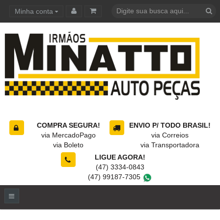
Minha conta
Carrinho de compras
COMPRA SEGURA!
ENVIO P/ TODO BRASIL!
via MercadoPago
via Correios
via Boleto
via Transportadora
LIGUE AGORA!
(47) 3334-0843
(47) 99187-7305