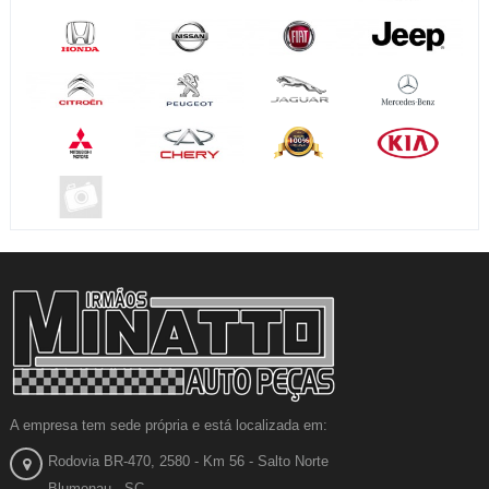
A empresa tem sede própria e está localizada em:
Rodovia BR-470, 2580 - Km 56 - Salto Norte
Blumenau - SC