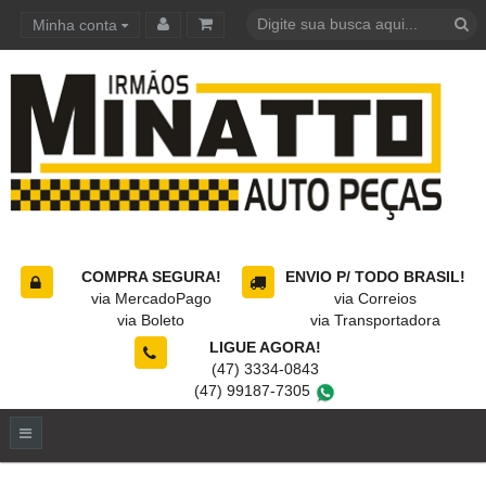
Minha conta
Carrinho de compras
COMPRA SEGURA!
ENVIO P/ TODO BRASIL!
via MercadoPago
via Correios
via Boleto
via Transportadora
LIGUE AGORA!
(47) 3334-0843
(47) 99187-7305