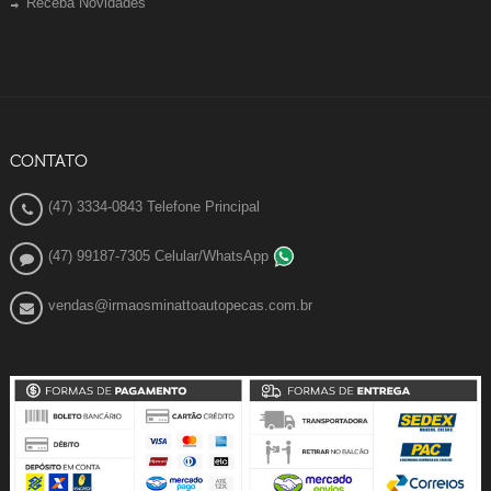
Receba Novidades
CONTATO
(47) 3334-0843 Telefone Principal
(47) 99187-7305 Celular/WhatsApp
vendas@irmaosminattoautopecas.com.br