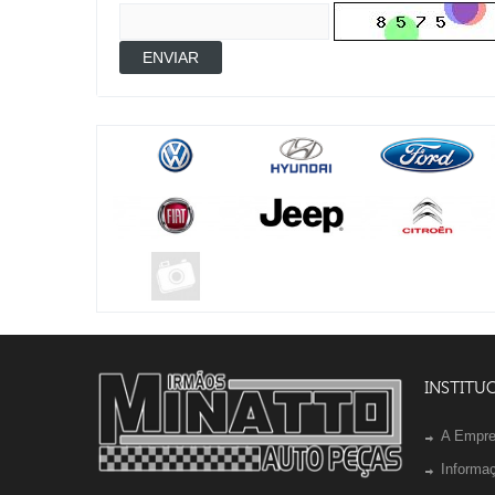
ENVIAR
INSTITU
A Empr
Informa