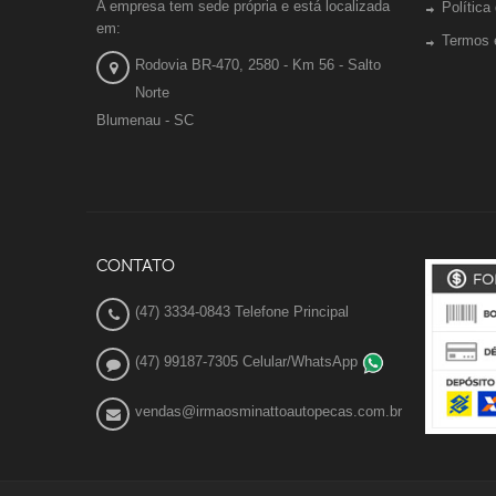
A empresa tem sede própria e está localizada
Política
em:
Termos 
Rodovia BR-470, 2580 - Km 56 - Salto
Norte
Blumenau - SC
CONTATO
(47) 3334-0843 Telefone Principal
(47) 99187-7305 Celular/WhatsApp
vendas@irmaosminattoautopecas.com.br