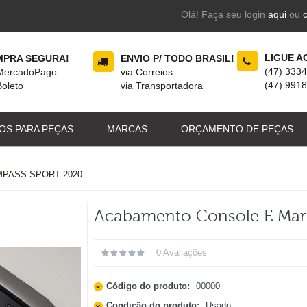
Olá! Faça seu login
aqui
ou
LIGUE A
PRA SEGURA!
ENVIO P/ TODO BRASIL!
(47) 333
 MercadoPago
via Correios
(47) 991
Boleto
via Transportadora
OS PARA PEÇAS
MARCAS
ORÇAMENTO DE PEÇAS
PASS SPORT 2020
Acabamento Console E Mar
0 Avaliações
Código do produto:
00000
Condição do produto:
Usado