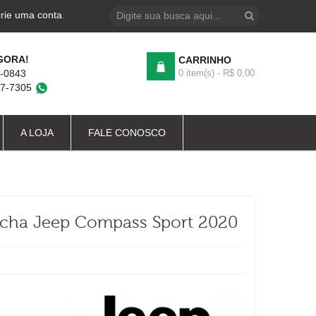
crie uma conta
.
GORA!
CARRINHO
4-0843
0 item(s) - R$ 0,00
87-7305
A LOJA
FALE CONOSCO
cha Jeep Compass Sport 2020