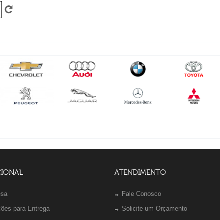
CIONAL
ATENDIMENTO
esa
Fale Conosco
ções para Entrega
Solicite um Orçamento