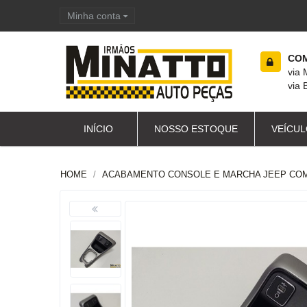
Minha conta
Carrinho de compras
COM
via
via 
INÍCIO
NOSSO ESTOQUE
VEÍCUL
HOME
ACABAMENTO CONSOLE E MARCHA JEEP COM