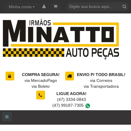
Minha conta
Carrinho de compras
COMPRA SEGURA!
ENVIO P/ TODO BRASIL!
via MercadoPago
via Correios
via Boleto
via Transportadora
LIGUE AGORA!
(47) 3334-0843
(47) 99187-7305