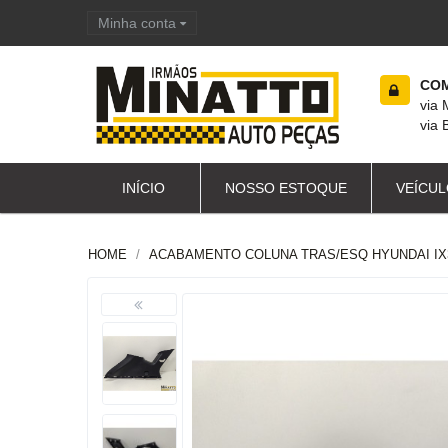
Minha conta
Carrinho de compras
COM
via
via 
INÍCIO
NOSSO ESTOQUE
VEÍCUL
HOME
ACABAMENTO COLUNA TRAS/ESQ HYUNDAI IX3