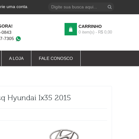
crie uma conta
.
GORA!
CARRINHO
4-0843
0 item(s) - R$ 0,00
87-7305
A LOJA
FALE CONOSCO
q Hyundai Ix35 2015