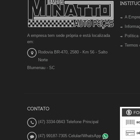
INSTITU
A Empr
Informa
A empresa tem sede própria e está localizada
Política
em:
Termos 
Rodovia BR-470, 2580 - Km 56 - Salto
Norte
Blumenau - SC
CONTATO
(47) 3334-0843 Telefone Principal
(47) 99187-7305 Celular/WhatsApp