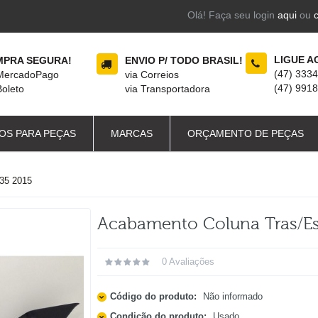
Olá! Faça seu login
aqui
ou
LIGUE A
PRA SEGURA!
ENVIO P/ TODO BRASIL!
(47) 333
 MercadoPago
via Correios
(47) 991
Boleto
via Transportadora
OS PARA PEÇAS
MARCAS
ORÇAMENTO DE PEÇAS
5 2015
Acabamento Coluna Tras/es
0 Avaliações
Código do produto:
Não informado
Condição do produto:
Usado