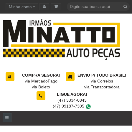
Minha conta
Carrinho de compras
COMPRA SEGURA!
ENVIO P/ TODO BRASIL!
via MercadoPago
via Correios
via Boleto
via Transportadora
LIGUE AGORA!
(47) 3334-0843
(47) 99187-7305