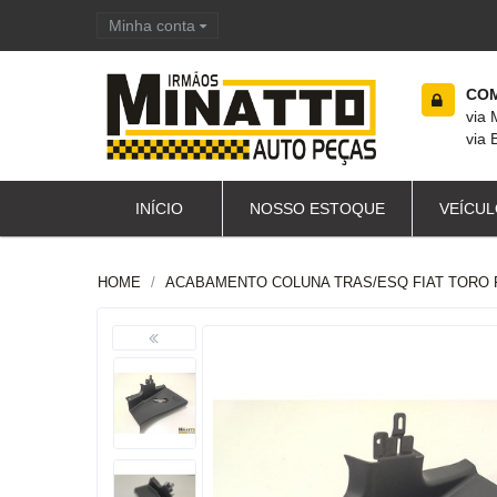
Minha conta
Carrinho de compras
COM
via
via 
INÍCIO
NOSSO ESTOQUE
VEÍCUL
HOME
ACABAMENTO COLUNA TRAS/ESQ FIAT TORO 