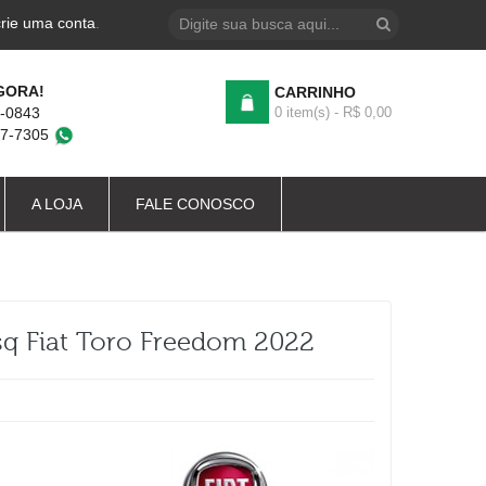
crie uma conta
.
GORA!
CARRINHO
4-0843
0 item(s) - R$ 0,00
87-7305
A LOJA
FALE CONOSCO
q Fiat Toro Freedom 2022