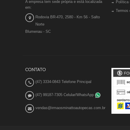
A empresa tem sede própria e está localizada
Política
em:
Termos 
Rodovia BR-470, 2580 - Km 56 - Salto
Norte
Blumenau - SC
CONTATO
(47) 3334-0843 Telefone Principal
(47) 99187-7305 Celular/WhatsApp
vendas@irmaosminattoautopecas.com.br