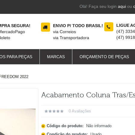
Olá! Faça seu login
aqui
ou
LIGUE A
PRA SEGURA!
ENVIO P/ TODO BRASIL!
(47) 333
 MercadoPago
via Correios
(47) 991
Boleto
via Transportadora
OS PARA PEÇAS
MARCAS
ORÇAMENTO DE PEÇAS
FREEDOM 2022
Acabamento Coluna Tras/es
0 Avaliações
Código do produto:
Não informado
Condição do produto:
Usado