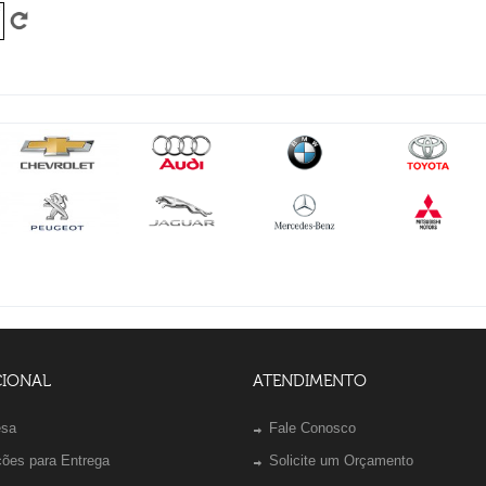
CIONAL
ATENDIMENTO
esa
Fale Conosco
ções para Entrega
Solicite um Orçamento