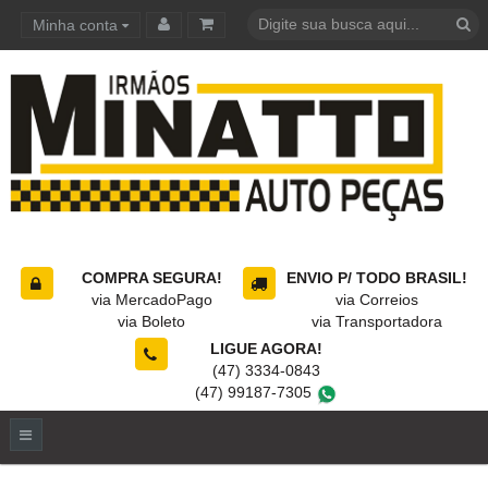
Minha conta
Carrinho de compras
COMPRA SEGURA!
ENVIO P/ TODO BRASIL!
via MercadoPago
via Correios
via Boleto
via Transportadora
LIGUE AGORA!
(47) 3334-0843
(47) 99187-7305