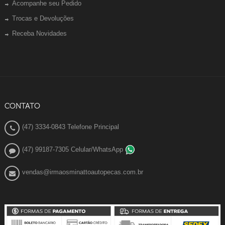
Acompanhe seu Pedido
Trocas e Devoluções
Receba Novidades
CONTATO
(47) 3334-0843 Telefone Principal
(47) 99187-7305 Celular/WhatsApp
vendas@irmaosminattoautopecas.com.br