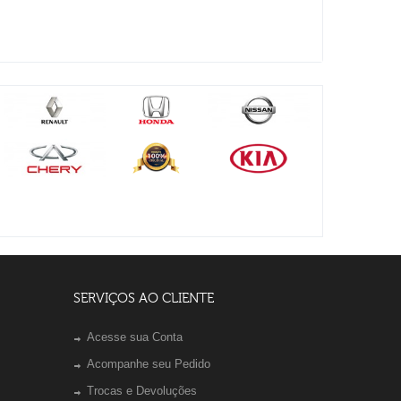
SERVIÇOS AO CLIENTE
Acesse sua Conta
Acompanhe seu Pedido
Trocas e Devoluções