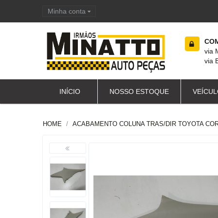
Minha conta
Carrinho de compras
COM
via
via 
INÍCIO
NOSSO ESTOQUE
VEÍCUL
HOME
ACABAMENTO COLUNA TRAS/DIR TOYOTA CORO