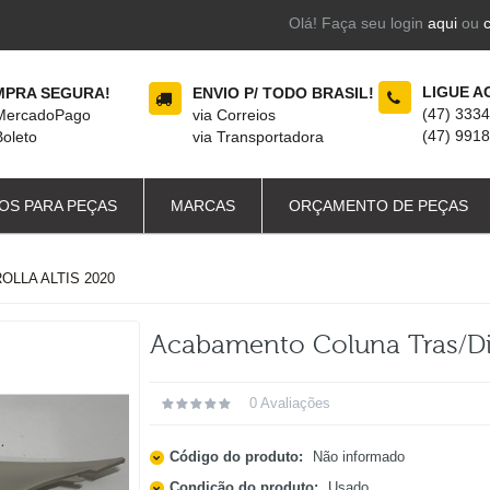
Olá! Faça seu login
aqui
ou
LIGUE A
PRA SEGURA!
ENVIO P/ TODO BRASIL!
(47) 333
 MercadoPago
via Correios
(47) 991
Boleto
via Transportadora
OS PARA PEÇAS
MARCAS
ORÇAMENTO DE PEÇAS
LLA ALTIS 2020
Acabamento Coluna Tras/dir
0 Avaliações
Código do produto:
Não informado
Condição do produto:
Usado