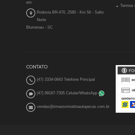
em:
Termos 
Rodovia BR-470, 2580 - Km 56 - Salto
Norte
Blumenau - SC
CONTATO
(47) 3334-0843 Telefone Principal
(47) 99187-7305 Celular/WhatsApp
vendas@irmaosminattoautopecas.com.br