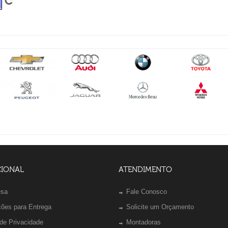
CIONAL
ATENDIMENTO
esa
Fale Conosco
ções para Entrega
Solicite um Orçamento
 de Privacidade
Montadoras