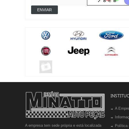
ENVIAR
INSTITU
A Empr
Informa
A empresa tem sede própria e está localizada
Política