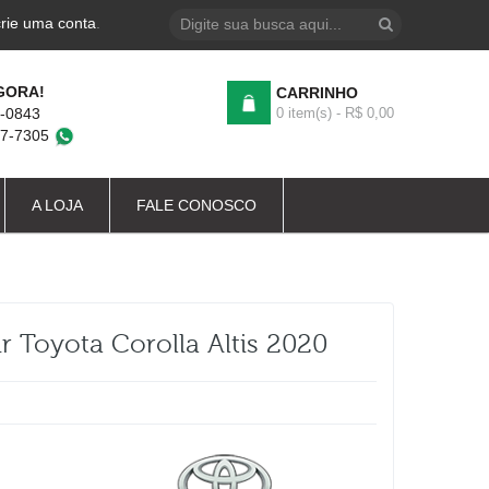
crie uma conta
.
GORA!
CARRINHO
4-0843
0 item(s) - R$ 0,00
87-7305
A LOJA
FALE CONOSCO
 Toyota Corolla Altis 2020