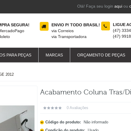
Olá! Faça seu login
aqui
ou
LIGUE A
PRA SEGURA!
ENVIO P/ TODO BRASIL!
(47) 333
 MercadoPago
via Correios
(47) 991
Boleto
via Transportadora
OS PARA PEÇAS
MARCAS
ORÇAMENTO DE PEÇAS
E 2012
Acabamento Coluna Tras/di
0 Avaliações
Código do produto:
Não informado
Condição do produto:
Usado