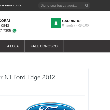
crie uma conta
.
GORA!
CARRINHO
4-0843
0 item(s) - R$ 0,00
87-7305
A LOJA
FALE CONOSCO
r N1 Ford Edge 2012