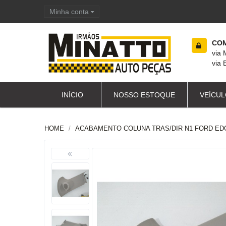
Minha conta
Carrinho de compras
COM
via
via 
INÍCIO
NOSSO ESTOQUE
VEÍCUL
HOME
ACABAMENTO COLUNA TRAS/DIR N1 FORD EDG