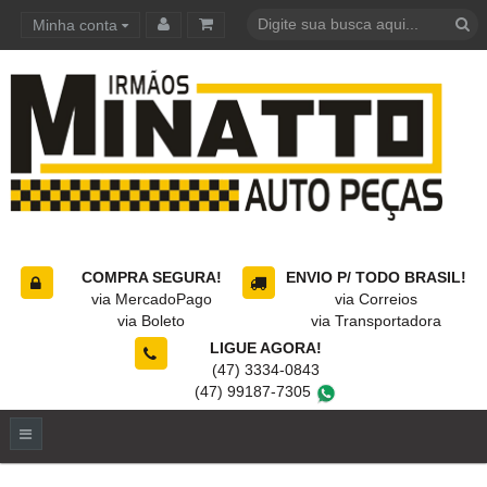
Minha conta
Carrinho de compras
COMPRA SEGURA!
ENVIO P/ TODO BRASIL!
via MercadoPago
via Correios
via Boleto
via Transportadora
LIGUE AGORA!
(47) 3334-0843
(47) 99187-7305