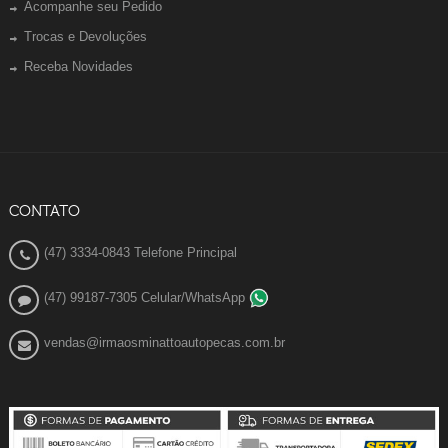
Acompanhe seu Pedido
Trocas e Devoluções
Receba Novidades
CONTATO
(47) 3334-0843 Telefone Principal
(47) 99187-7305 Celular/WhatsApp
vendas@irmaosminattoautopecas.com.br