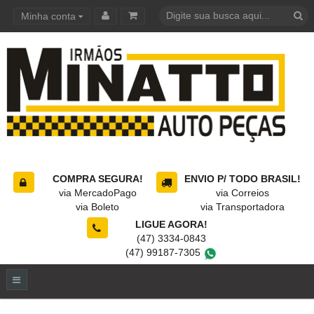
Minha conta
Carrinho de compras
COMPRA SEGURA!
ENVIO P/ TODO BRASIL!
via MercadoPago
via Correios
via Boleto
via Transportadora
LIGUE AGORA!
(47) 3334-0843
(47) 99187-7305