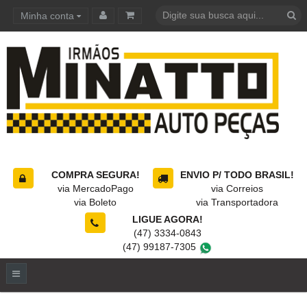
Minha conta
Carrinho de compras
COMPRA SEGURA!
ENVIO P/ TODO BRASIL!
via MercadoPago
via Correios
via Boleto
via Transportadora
LIGUE AGORA!
(47) 3334-0843
(47) 99187-7305