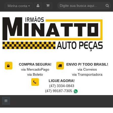
Minha conta
Carrinho de compras
COMPRA SEGURA!
ENVIO P/ TODO BRASIL!
via MercadoPago
via Correios
via Boleto
via Transportadora
LIGUE AGORA!
(47) 3334-0843
(47) 99187-7305