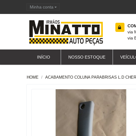
Minha conta
Carrinho de compras
COM
via
via 
INÍCIO
NOSSO ESTOQUE
VEÍCUL
HOME
ACABAMENTO COLUNA PARABRISAS L.D CHERY