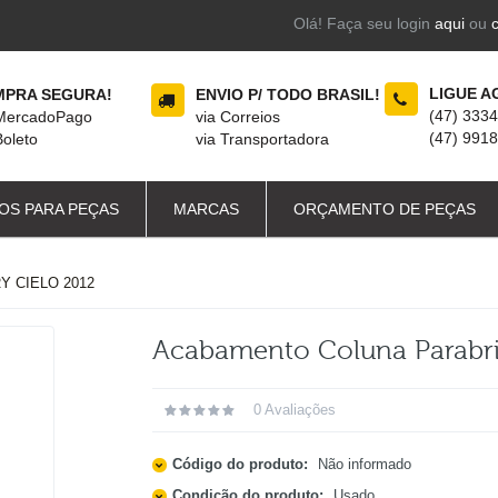
Olá! Faça seu login
aqui
ou
LIGUE A
PRA SEGURA!
ENVIO P/ TODO BRASIL!
(47) 333
 MercadoPago
via Correios
(47) 991
Boleto
via Transportadora
OS PARA PEÇAS
MARCAS
ORÇAMENTO DE PEÇAS
 CIELO 2012
Acabamento Coluna Parabri
0 Avaliações
Código do produto:
Não informado
Condição do produto:
Usado