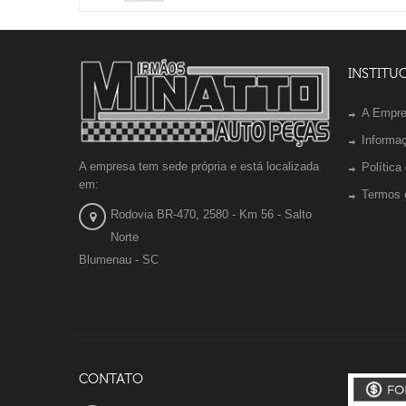
INSTITU
A Empr
Informa
A empresa tem sede própria e está localizada
Política
em:
Termos 
Rodovia BR-470, 2580 - Km 56 - Salto
Norte
Blumenau - SC
CONTATO