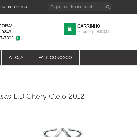
crie uma conta
.
GORA!
CARRINHO
4-0843
0 item(s) - R$ 0,00
87-7305
A LOJA
FALE CONOSCO
sas L.d Chery Cielo 2012