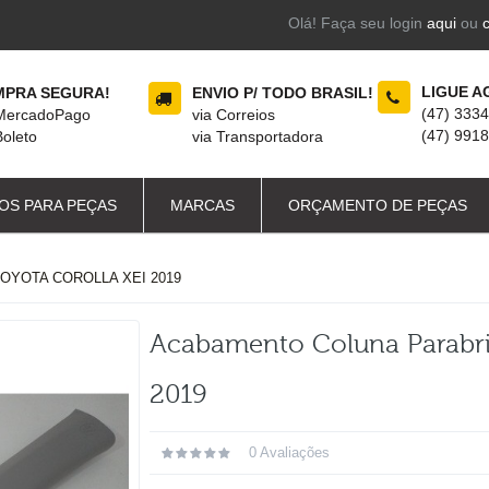
Olá! Faça seu login
aqui
ou
LIGUE A
PRA SEGURA!
ENVIO P/ TODO BRASIL!
(47) 333
 MercadoPago
via Correios
(47) 991
Boleto
via Transportadora
OS PARA PEÇAS
MARCAS
ORÇAMENTO DE PEÇAS
OYOTA COROLLA XEI 2019
Acabamento Coluna Parabris
2019
0 Avaliações