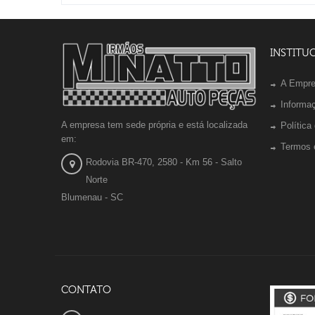
INSTITU
A Empr
Informa
A empresa tem sede própria e está localizada
Política
em:
Termos 
Rodovia BR-470, 2580 - Km 56 - Salto
Norte
Blumenau - SC
CONTATO