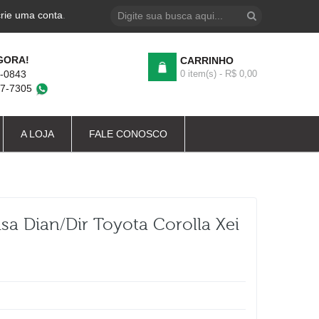
crie uma conta
.
GORA!
CARRINHO
4-0843
0 item(s) - R$ 0,00
87-7305
A LOJA
FALE CONOSCO
a Dian/dir Toyota Corolla Xei