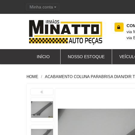
Minha conta
Carrinho de compras
COM
via
via 
INÍCIO
NOSSO ESTOQUE
VEÍCUL
HOME
ACABAMENTO COLUNA PARABRISA DIAN/DIR T